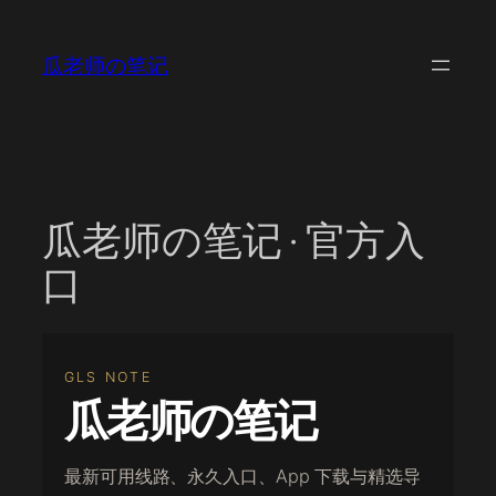
跳
至
瓜老师の笔记
内
容
瓜老师の笔记 · 官方入
口
GLS NOTE
瓜老师の笔记
最新可用线路、永久入口、App 下载与精选导