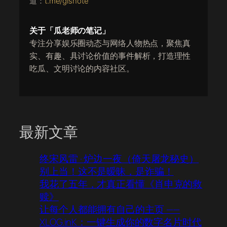
道：
t.me/glsnote
关于「瓜老师の笔记」
专注分享娱乐圈动态与网络人物热点，聚焦真
实、有趣、具讨论价值的事件解析，打造理性
吃瓜、文明讨论的内容社区。
最新文章
终宋风雷 · 炉边一夜（倚天屠龙秘史）
别上当！这不是暧昧，是诈骗！
我花了五年，才真正看懂《肖申克的救
赎》
让每个人都能拥有自己的主页 ——
XLOG.inK：一键生成你的数字名片时代